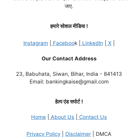
जाए.
हमारे सोशल मीडिया !
Instagram
|
Faceboo
k |
LinkedIn
|
X
|
Our Contact Address
23, Babuhata, Siwan, Bihar, India - 841413
Email: bankingkaise@gmail.com
हेल्प एंड सपोर्ट !
Home
|
About Us
|
Contact Us
Privacy Policy
|
Disclaimer
| DMCA