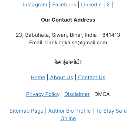
Instagram
|
Faceboo
k |
LinkedIn
|
X
|
Our Contact Address
23, Babuhata, Siwan, Bihar, India - 841413
Email: bankingkaise@gmail.com
हेल्प एंड सपोर्ट !
Home
|
About Us
|
Contact Us
Privacy Policy
|
Disclaimer
| DMCA
Sitemap Page
|
Author Bio Profile
|
To Stay Safe
Online