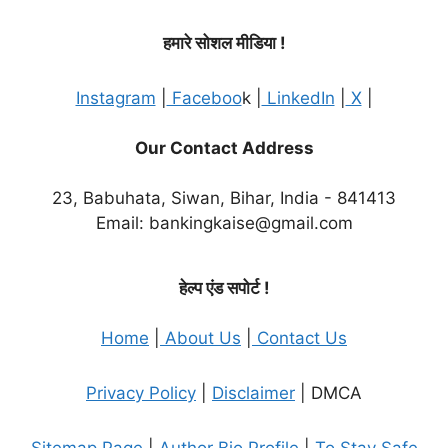
हमारे सोशल मीडिया !
Instagram
|
Faceboo
k |
LinkedIn
|
X
|
Our Contact Address
23, Babuhata, Siwan, Bihar, India - 841413
Email: bankingkaise@gmail.com
हेल्प एंड सपोर्ट !
Home
|
About Us
|
Contact Us
Privacy Policy
|
Disclaimer
| DMCA