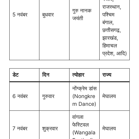
राजस्थान,
गुरु नानक
5 नवंबर
बुधवार
पश्चिम
जयंती
बंगाल,
छत्तीसगढ़,
झारखंड,
हिमाचल
प्रदेश, आदि)
डेट
दिन
त्योहार
राज्य
नोंग्क्रेम डांस
6 नवंबर
गुरुवार
(Nongkre
मेघालय
m Dance)
वांगला
फेस्टिवल
7 नवंबर
शुक्रवार
मेघालय
(Wangala