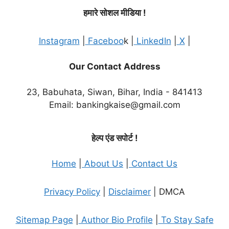
हमारे सोशल मीडिया !
Instagram
|
Faceboo
k |
LinkedIn
|
X
|
Our Contact Address
23, Babuhata, Siwan, Bihar, India - 841413
Email: bankingkaise@gmail.com
हेल्प एंड सपोर्ट !
Home
|
About Us
|
Contact Us
Privacy Policy
|
Disclaimer
| DMCA
Sitemap Page
|
Author Bio Profile
|
To Stay Safe